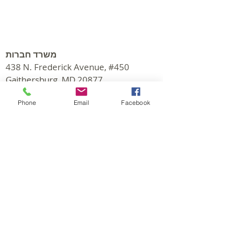
משרד חברות
438 N. Frederick Avenue, #450
Gaithersburg, MD 20877
לקבל הוראות
Phone
Email
Facebook
שעות העבודה: M-F 9:30 - 6:00 PM
© 2026 CapStar Commercial Realty